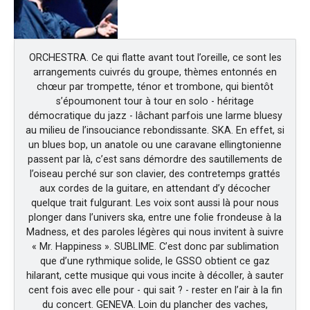
ORCHESTRA. Ce qui flatte avant tout l’oreille, ce sont les
arrangements cuivrés du groupe, thèmes entonnés en
chœur par trompette, ténor et trombone, qui bientôt
s’époumonent tour à tour en solo - héritage
démocratique du jazz - lâchant parfois une larme bluesy
au milieu de l’insouciance rebondissante. SKA. En effet, si
un blues bop, un anatole ou une caravane ellingtonienne
passent par là, c’est sans démordre des sautillements de
l’oiseau perché sur son clavier, des contretemps grattés
aux cordes de la guitare, en attendant d’y décocher
quelque trait fulgurant. Les voix sont aussi là pour nous
plonger dans l’univers ska, entre une folie frondeuse à la
Madness, et des paroles légères qui nous invitent à suivre
« Mr. Happiness ». SUBLIME. C’est donc par sublimation
que d’une rythmique solide, le GSSO obtient ce gaz
hilarant, cette musique qui vous incite à décoller, à sauter
cent fois avec elle pour - qui sait ? - rester en l’air à la fin
du concert. GENEVA. Loin du plancher des vaches,